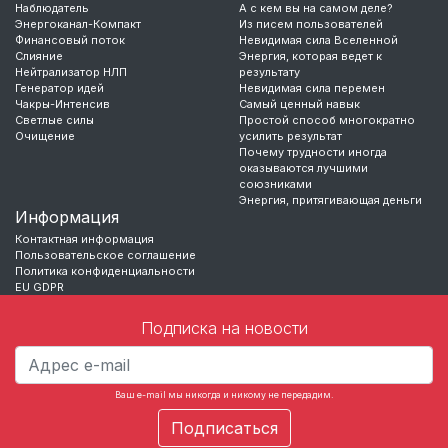
Наблюдатель
А с кем вы на самом деле?
Энергоканал-Компакт
Из писем пользователей
Финансовый поток
Невидимая сила Вселенной
Слияние
Энергия, которая ведет к
Нейтрализатор НЛП
результату
Генератор идей
Невидимая сила перемен
Чакры-Интенсив
Самый ценный навык
Светлые силы
Простой способ многократно
Очищение
усилить результат
Почему трудности иногда
оказываются лучшими
союзниками
Энергия, притягивающая деньги
Информация
Контактная информация
Пользовательское соглашение
Политика конфиденциальности
EU GDPR
Подписка на новости
Ваш e-mail мы никогда и никому не передадим.