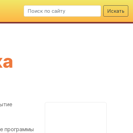
Искать
ка
рытие
ве программы