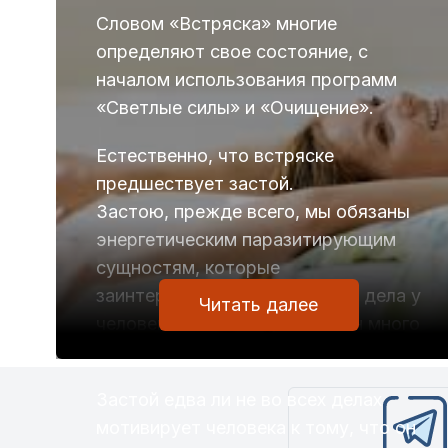
Словом «Встряска» многие
определяют свое состояние, с
началом использования программ
«Светлые силы» и «Очищение».
Естественно, что встряске
предшествует застой.
Застою, прежде всего, мы обязаны
энергетическим паразитирующим
сущностям, которые
заинтересованы в том, чтобы дела у
Читать далее
человека шли плохо, чтобы он много
нервничал и часто переживал.
Застой едва ли не во всех делах
мотивирует человека к тому, что он