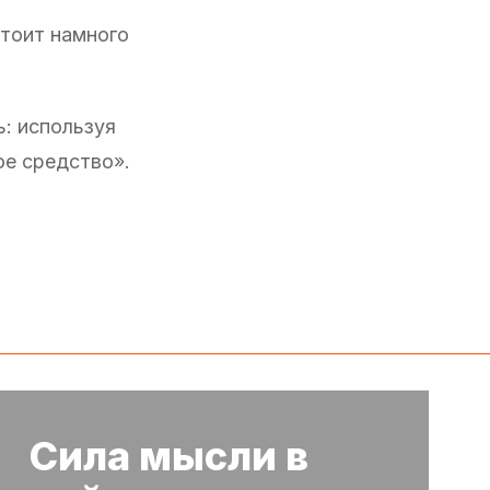
стоит намного
ь: используя
ое средство».
Сила мысли в