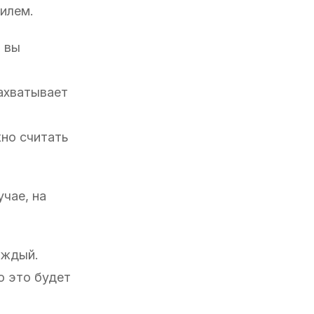
илем.
, вы
захватывает
жно считать
учае, на
аждый.
о это будет