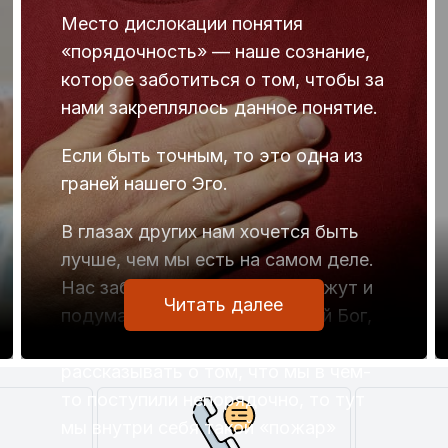
Место дислокации понятия
«порядочность» — наше сознание,
которое заботиться о том, чтобы за
нами закреплялось данное понятие.
Если быть точным, то это одна из
граней нашего Эго.
В глазах других нам хочется быть
лучше, чем мы есть на самом деле.
Нас заботит то, что о нас скажут и
Читать далее
подумают другие. А уж не дай Бог,
если они начнут везде и всюду
рассказывать о том, что мы в чем-
то поступили непорядочно, то тут
мы внутри себя такой «пожар»