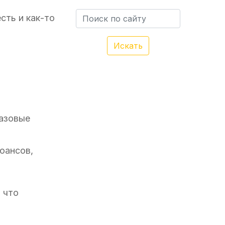
сть и как-то
Искать
базовые
юансов,
 что