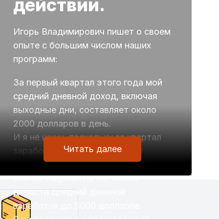
действии.
Игорь Владимирович пишет о своем
опыте с большим числом наших
программ:
За первый квартал этого года мой
средний дневной доход, включая
выходные дни, составляет около
2000 долларов в день.
И я не шучу, поскольку за квартал
Читать далее
заработал без малого 180 000
долларов.
Сейчас нацелен на то, чтобы
довести средний дневной
заработок до 5000 долларов.