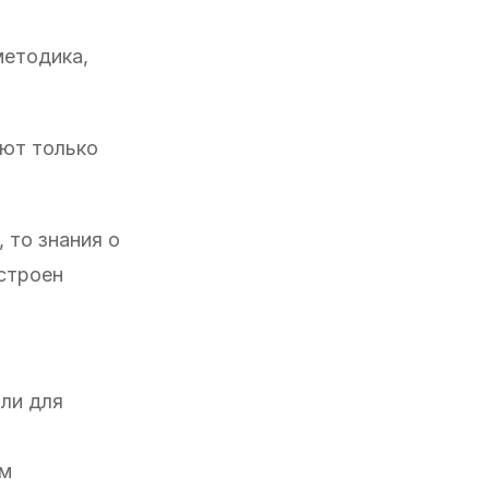
методика,
яют только
, то знания о
устроен
али для
ом