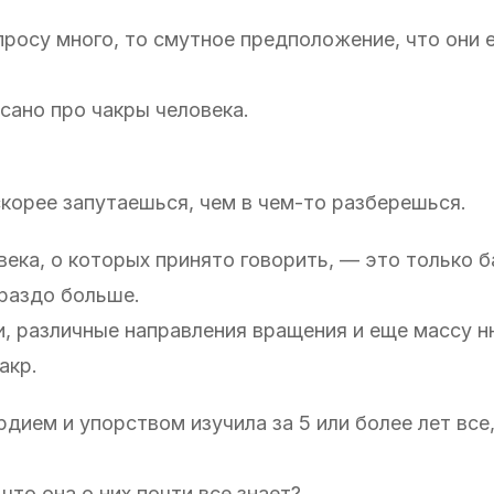
росу много, то смутное предположение, что они е
исано про чакры человека.
скорее запутаешься, чем в чем-то разберешься.
века, о которых принято говорить, — это только 
ораздо больше.
и, различные направления вращения и еще массу н
акр.
ием и упорством изучила за 5 или более лет все,
что она о них почти все знает?