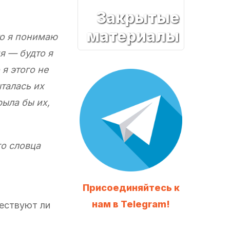
Закрытые
материалы
то я понимаю
я — будто я
 я этого не
талась их
ыла бы их,
го словца
Присоединяйтесь к
нам в Telegram!
ествуют ли