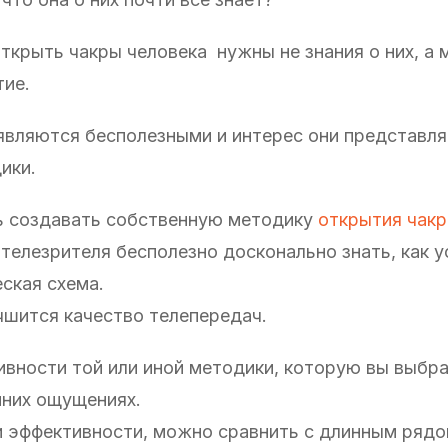
открыть чакры человека нужны не знания о них, а 
тие.
е являются бесполезными и интерес они представл
ики.
сь создавать собственную методику
открытия чакр
я телезрителя бесполезно досконально знать, как 
еская схема.
учшится качество телепередач.
ивности той или иной методики, которую вы выбр
нних ощущениях.
и эффективности, можно сравнить с длинным ряд