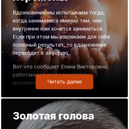
Вдохновение мы испытываем тогда,
когда занимаемся именно тем, чем
внутренне нам хочется заниматься.
Если при этом мы извлекаем для себя
полезный результат, то вдохновение
переходит в эйфорию.
Вот что сообщает Елена Викторовна,
работающая преподавателем
Читать далее
математики в обычной школе.
Сказать, что у меня в жизни начались
перемены — это практически ничего не
Золотая голова
сказать.
Вся моя жизнь изменилась в лучшую
сторону и я не просто живу — я летаю.