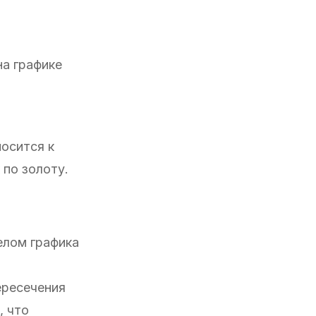
на графике
носится к
 по золоту.
елом графика
ересечения
, что