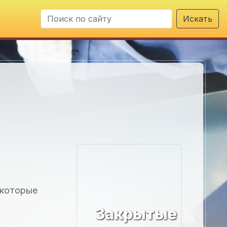
Искать
екоторые
Закрытые