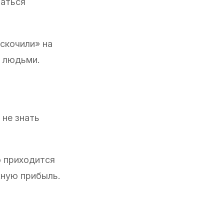
ваться
ескочили» на
с людьми.
 не знать
о приходится
жную прибыль.