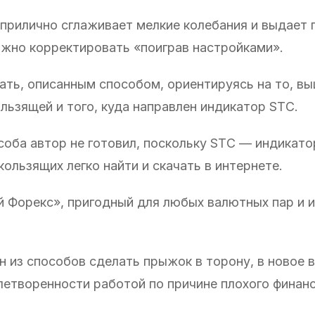
прилично сглаживает мелкие колебания и выдает
ожно корректировать «поиграв настройками».
вать, описанным способом, ориентируясь на то, в
льзящей и того, куда направлен индикатор STС.
оба автор не готовил, поскольку STС — индикатор
ользящих легко найти и скачать в интернете.
й Форекс», пригодный для любых валютных пар и 
н из способов сделать прыжок в торону, в новое в
етворенности работой по причине плохого финан