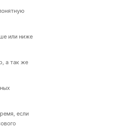
 понятную
ыше или ниже
, а так же
иных
ремя, если
сового