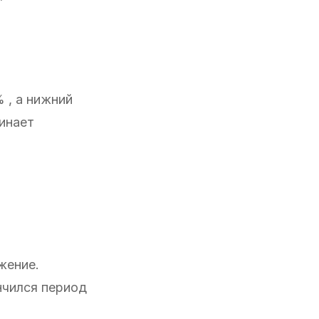
 , а нижний
инает
жение.
нчился период