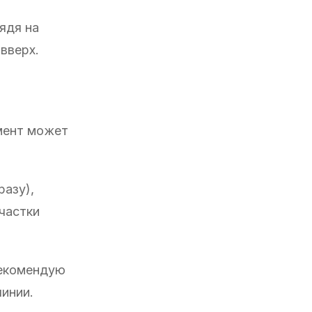
ядя на
вверх.
омент может
разу),
частки
рекомендую
линии.