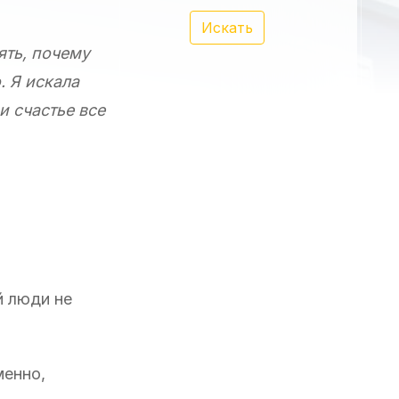
Искать
ять, почему
. Я искала
и счастье все
й люди не
менно,