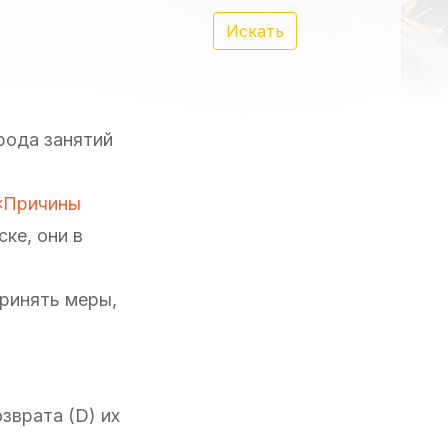
Искать
рода занятий
«Причины
ке, они в
принять меры,
зврата (D) их