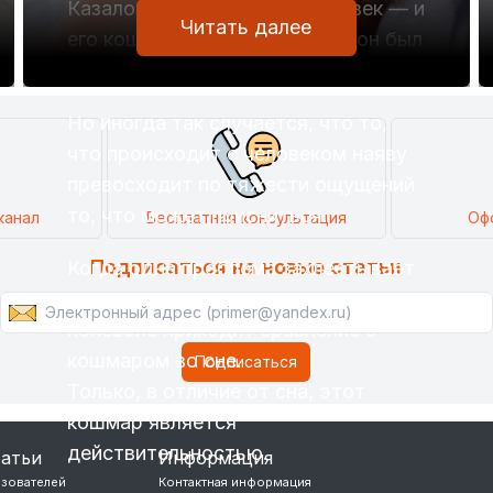
Казалось бы, проснулся человек — и
Читать далее
его кошмар закончился, ведь он был
не наяву, а во сне.
Но иногда так случается, что то,
что происходит с человеком наяву
превосходит по тяжести ощущений
то, что может присниться.
канал
Бесплатная консультация
Оф
Подписаться на новые статьи
Когда одна проблема захлестывает
другую и им не видно конца,
поневоле приходит сравнение с
кошмаром во сне.
Только, в отличие от сна, этот
кошмар является
действительностью.
татьи
Информация
ьзователей
Контактная информация