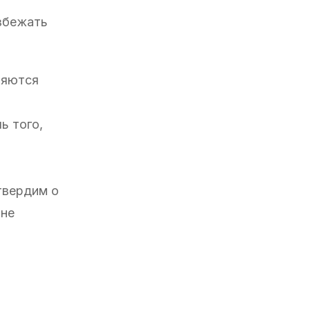
избежать
ляются
ь того,
 твердим о
 не