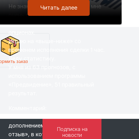
Не знаю как другим, но лично мне
Читать далее
очень помогает программа
«Предвидение» на бинарных
опционах.
Играю на «выше-ниже» со
временем исполнения сделки 1 час.
Веду статистику.
ормить заказ
У мня из 63 прогнозов, с
использованием программы
«Предвидение», 51 правильный
результат.
Комментарий:
Отзыв Николая можно считать
дополнением к выпуску «Первый
Подписка на
отзыв», в котором другой
новости