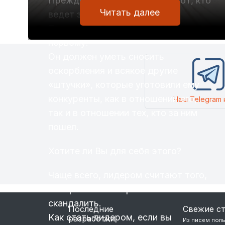
Прежде всего, лидер — это тот, кто
Читать далее
ведет за собой.
Т.е. «шишки» ему достаются
первому.
Он должен уметь сносить
оскорбления и всякое другие
«штучки», которые уготовили ему
конкуренты, как в отношении его,
Наш Telegram 
так и в отношении тех, кто за ним
пошел.
Хотите ли Вы для себя этого?
Чаще всего, лидером считают того,
кто громче всех кричит и не боится
скандалить.
Последние
Свежие с
Как стать лидером, если вы
разработки
Из писем пол