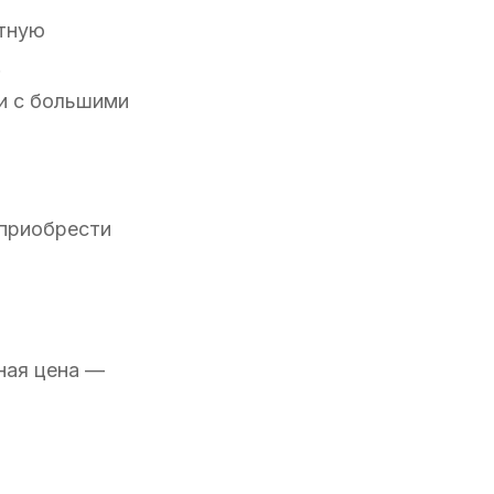
ятную
.
и с большими
 приобрести
ная цена —