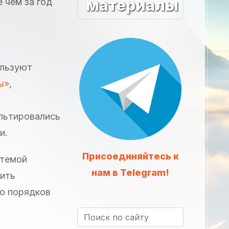
материалы
 чем за год
ользуют
ы»
,
ультировались
и.
Присоединяйтесь к
стемой
нам в Telegram!
мить
ко порядков