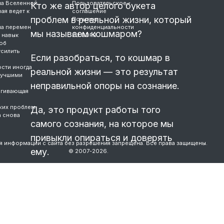
ла Вселенной
Пользовательское
Кто же автор целого букета
ая ведет к
соглашение
проблем в реальной жизни, который
Политика
ла перемен
конфиденциальности
мы называем кошмаром?
 навык
EU GDPR
об
усилить
Если разобраться, то кошмар в
сти иногда
реальной жизни — это результат
лучшими
неправильной опоры на сознание.
ягивающая
жих проблем
Да, это продукт работы того
а снова
самого сознания, на которое мы
привыкли опираться и доверять
я информации с сайта без разрешения запрещена. Все права защищены.
ему.
© 2007-2026.
Сознание очень легко обмануть,
причем, мы сами же очень радуемся
такому обману.