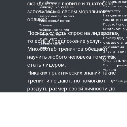
Невидимая си
скандалов не любите и тщательно
Моя Звезда
Энергия, котор
Воплощение желаний
заботитесь о своем моральном
результату
Наблюдатель
Невидимая си
Энергоканал-Компакт
облике?
Самый ценный
Финансовый поток
Простой спос
Слияние
многократно 
Нейтрализатор НЛП
Поскольку есть спрос на лидерство,
результат
Генератор идей
Почему трудно
Чакры-Интенсив
то есть и предложение услуг.
оказываются 
Светлые силы
союзниками
Множество тренингов обещают
Очищение
Энергия, прит
научить любого человека тому, как
деньги
Опасность чу
стать лидером.
Эта программ
удивила
Никаких практических знаний такие
тренинги не дают, но помогают
Публикаци
раздуть размер своей личности до
невероятных размеров.
Поскольку настоящий лидер, мол,
может побороть себя и сделать то,
на