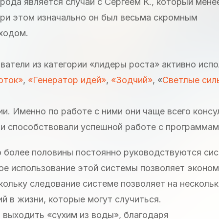
ода является случай с Сергеем К., который менее
При этом изначально он был весьма скромным
ходом.
ователи из категории «лидеры роста» активно исп
оток»
,
«Генератор идей»
,
«Зодчий»
, «
Светлые сил
ии. Именно по работе с ними они чаще всего конс
ии способствовали успешной работе с программам
но более половины постоянно руководствуются си
ное использование этой системы позволяет эконо
кольку следование системе позволяет на несколь
й в жизни, которые могут случиться.
 выходить «сухим из воды», благодаря