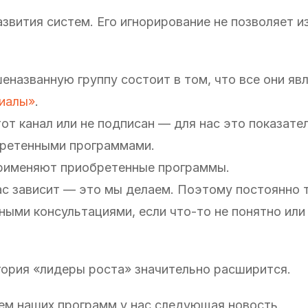
развития систем. Его игнорирование не позволяет 
названную группу состоит в том, что все они яв
иалы»
.
т канал или не подписан — для нас это показател
бретенными программами.
 применяют приобретенные программы.
 нас зависит — это мы делаем. Поэтому постоянно
ыми консультациями, если что-то не понятно или
егория «лидеры роста» значительно расширится.
лем наших программ у нас следующая новость.