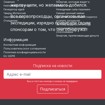
Слияние
Энергия, которая ведет к
жертву цели, но желаемого добился.
Нейтрализатор НЛП
результату
Генератор идей
Невидимая сила перемен
Чакры-Интенсив
Самый ценный навык
Все первопроходцы, организовывая
Светлые силы
Простой способ многократно
Очищение
усилить результат
экспедиции, изрядно привирали своим
Почему трудности иногда
оказываются лучшими
спонсорам о том, что они обнаружат
союзниками
Энергия, притягивающая деньги
Информация
…
Контактная информация
Пользовательское соглашение
Политика конфиденциальности
EU GDPR
Подписка на новости
Ваш e-mail мы никогда и никому не передадим.