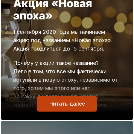
Акция «Новая
эпоха»
1 сентября 2020 года мы начинаем
акцию под названием «Новая эпоха».
Акция продлиться до 15 сентября.
Почему у акции такое название?
Дело в том, что все мы фактически
вступили в новую эпоху, независимо от
того, хотим мы этого или нет.
За каких-то полгода мир словно
Читать далее
«перевернулся»: то что вчера было
обычным — сегодня перестало
существовать или облекло иную форму.
К примеру, 1 сентября в учебных