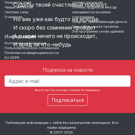
Генератор идей
усилить результат
Судьбы твоей счастливый поворот.
Чакры-Интенсив
Почему трудности иногда
Светлые силы
оказываются лучшими
Очищение
союзниками
Но век уже как будто на исходе,
Энергия, притягивающая деньги
И скоро без сомнения пройдет
Опасность чужих проблем
Эта программа снова удивила
А с нами ничего не происходит,
Информация
Контактная информация
И вряд ли что-нибудь
Пользовательское соглашение
Политика конфиденциальности
EU GDPR
…
Подписка на новости
Ваш e-mail мы никогда и никому не передадим.
Публикация информации с сайта без разрешения запрещена. Все
права защищены.
© 2007-2026.