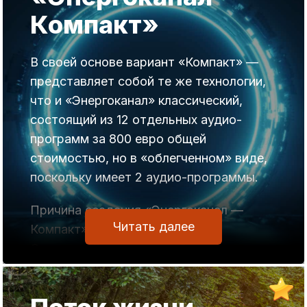
Компакт»
В своей основе вариант «Компакт» —
представляет собой те же технологии,
что и «Энергоканал» классический,
состоящий из 12 отдельных аудио-
программ за 800 евро общей
стоимостью, но в «облегченном» виде,
поскольку имеет 2 аудио-программы.
Причина создания «Энергоканал —
Читать далее
Компакт».
Система «Энергоканал» была создана
более 10 лет назад, и направлена на то,
чтобы каждый человек смог
разобраться, почему и как в его жизни