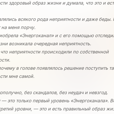
сти здоровый образ жизни и думала, что это и ес
влялись всякого рода неприятности и даже беды.
т на меня порчу.
риобрела «Энергоканал» и с его помощью отследил
ни возникала очередная неприятность.
 что неприятности происходили по собственной
ости.
очему в голове появлялось решение поступить та
сти мне самой.
ополучно, без скандалов, без неудач и невзгод.
и — это только первый уровень «Энергоканала». В
третий уровни, — это и есть правильный образ жи