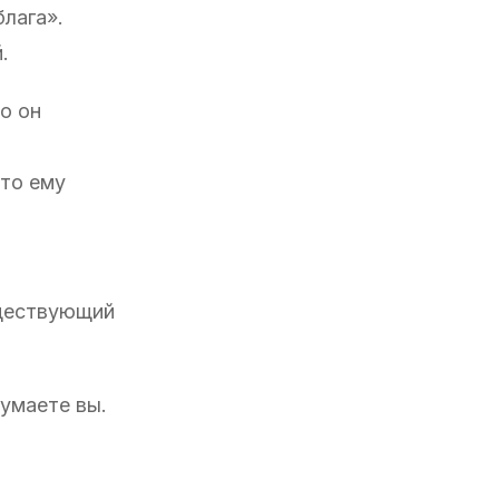
лага».
.
о он
что ему
ществующий
умаете вы.