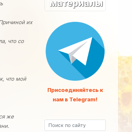
материалы
ть
 Причиной их
а, что со
к, что мой
Присоединяйтесь к
нам в Telegram!
ся же
зни.