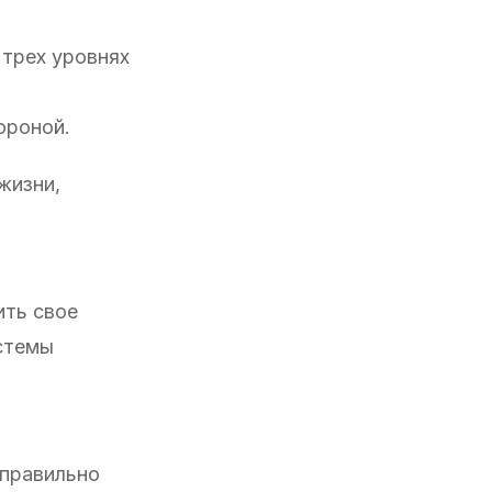
 трех уровнях
ороной.
жизни,
ить свое
истемы
еправильно