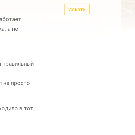
Искать
работает
а, а не
н правильный
л не просто
ходило в тот