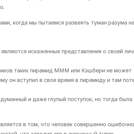
о.
нами, когда мы пытаемся развеять туман разума н
 являются искаженные представления о своей лич
тников таких пирамид МММ или Кэшбери не может
му он вступил в свое время в пирамиду и там пот
бдуманный и даже глупый поступок, но тогда была
вляется в том, что человек совершенно ошибочн
остей, что заводит его в жизненный тупик.