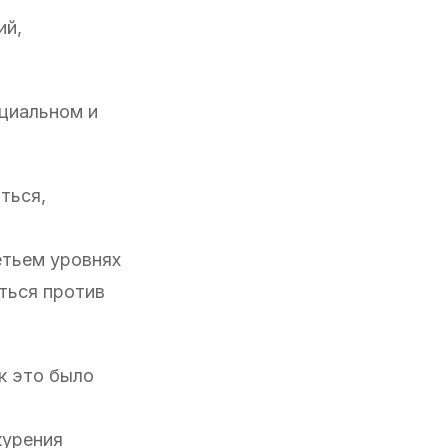
ий,
оциальном и
ться,
етьем уровнях
ться против
к это было
курения