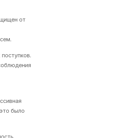
ащищен от
сем.
 поступков.
 соблюдения
ассивная
 это было
ность