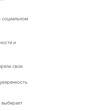
а социальном
ности и
еряли свои
 уверенность
о выбирает