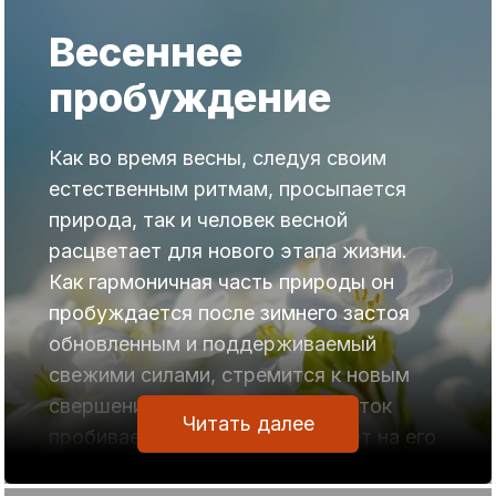
Весеннее
пробуждение
Как во время весны, следуя своим
естественным ритмам, просыпается
природа, так и человек весной
расцветает для нового этапа жизни.
Как гармоничная часть природы он
пробуждается после зимнего застоя
обновленным и поддерживаемый
свежими силами, стремится к новым
свершениям. Точно так, как цветок
Читать далее
пробивает асфальт и расцветает на его
поверхности.