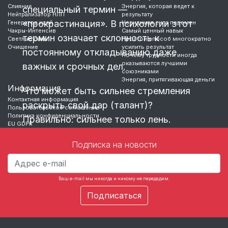
Слияние
Энергия, которая ведет к
специальный термин —
Нейтрализатор НЛП
результату
«прокрастинация». В психологии этот
Генератор идей
Невидимая сила перемен
Чакры-Интенсив
Самый ценный навык
термин означает склонность к
Светлые силы
Простой способ многократно
Очищение
усилить результат
постоянному откладыванию даже
Почему трудности иногда
оказываются лучшими
важных и срочных дел.
союзниками
Энергия, притягивающая деньги
Информация
Что может быть сильнее стремления
Контактная информация
раскрыть свой дар (талант)?
Пользовательское соглашение
Политика конфиденциальности
Правильно: сильнее только лень.
EU GDPR
Не хочется
Подписка на новости
…
Ваш e-mail мы никогда и никому не передадим.