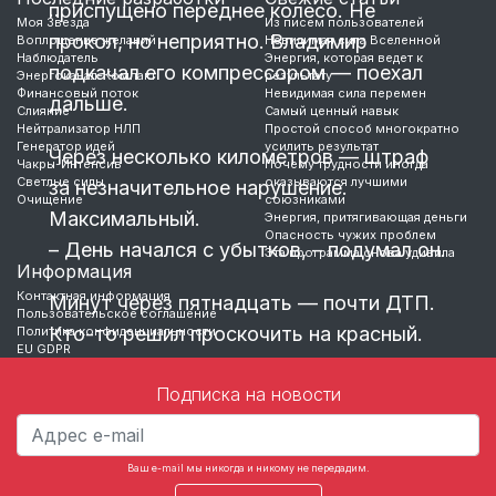
…
приспущено переднее колесо. Не
Моя Звезда
Из писем пользователей
прокол, но неприятно. Владимир
Воплощение желаний
Невидимая сила Вселенной
Наблюдатель
Энергия, которая ведет к
подкачал его компрессором — поехал
Энергоканал-Компакт
результату
Финансовый поток
Невидимая сила перемен
дальше.
Слияние
Самый ценный навык
Нейтрализатор НЛП
Простой способ многократно
Генератор идей
усилить результат
Через несколько километров — штраф
Чакры-Интенсив
Почему трудности иногда
Светлые силы
оказываются лучшими
за незначительное нарушение.
Очищение
союзниками
Максимальный.
Энергия, притягивающая деньги
Опасность чужих проблем
– День начался с убытков, – подумал он.
Эта программа снова удивила
Информация
Контактная информация
Минут через пятнадцать — почти ДТП.
Пользовательское соглашение
Кто-то решил проскочить на красный.
Политика конфиденциальности
EU GDPR
Едва увернулся.
Подписка на новости
И, наконец, на подъезде
…
Ваш e-mail мы никогда и никому не передадим.