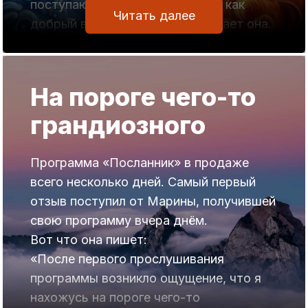
поступаю по отношению к себе как
Читать далее
добрый волшебник, — рассуждает она.
— Если же мне нравится другой путь, и
я выбираю его, несмотря на плохие
новости от другого посланника, — я
На пороге чего-то
злой волшебник по отношению к себе.
грандиозного
Получается, что каждый для себя
одновременно и добрый, и злой
волшебник — в зависимости от того, к
Программа «Посланник» в продаже
информации какого из посланников
всего несколько дней. Самый первый
прислушаешься.
отзыв поступил от Марины, получившей
свою программу вчера днём.
Интересное сообщение.
Вот что она пишет:
Примечательно, что оно по своей сути
«После первого прослушивания
верное.
программы возникло ощущение, что я
Разделение на добрых и злых
нахожусь на пороге чего-то
волшебников существует только в