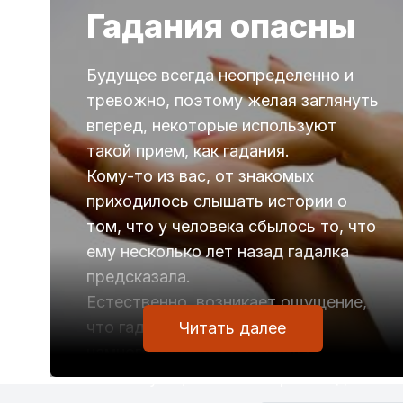
Гадания опасны
Будущее всегда неопределенно и
тревожно, поэтому желая заглянуть
вперед, некоторые используют
такой прием, как гадания.
Кому-то из вас, от знакомых
приходилось слышать истории о
том, что у человека сбылось то, что
ему несколько лет назад гадалка
предсказала.
Естественно, возникает ощущение,
что гадалка смогла заглянуть
Читать далее
намного вперед и сообщила
человеку то, что с ним произойдет.