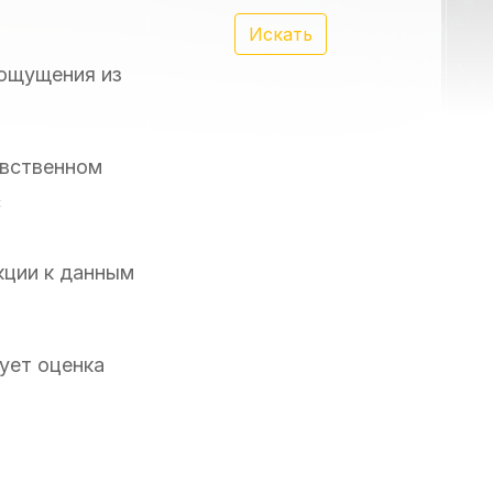
Искать
 ощущения из
чувственном
с
кции к данным
ует оценка