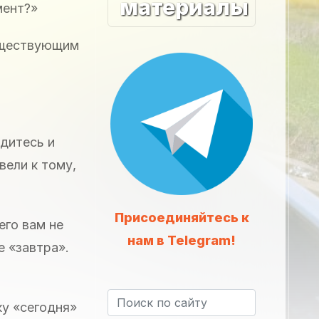
материалы
мент?»
существующим
адитесь и
вели к тому,
Присоединяйтесь к
его вам не
нам в Telegram!
е «завтра».
ку «сегодня»