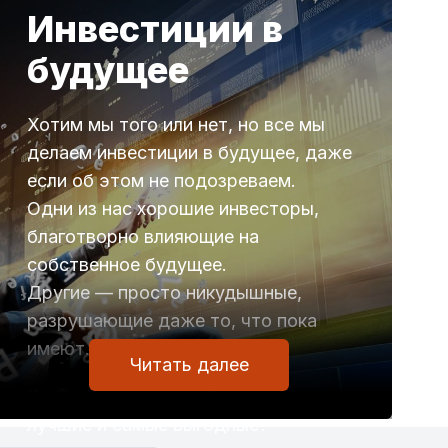
Инвестиции в
будущее
Хотим мы того или нет, но все мы
делаем инвестиции в будущее, даже
если об этом не подозреваем.
Одни из нас хорошие инвесторы,
благотворно влияющие на
собственное будущее.
Другие — просто никудышные,
разрушающие даже то, что пока
имеют.
Читать далее
Какие инвестиции в будущее самые
лучшие и самые выгодные?