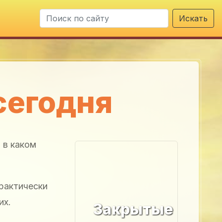
Искать
сегодня
 в каком
практически
их.
Закрытые