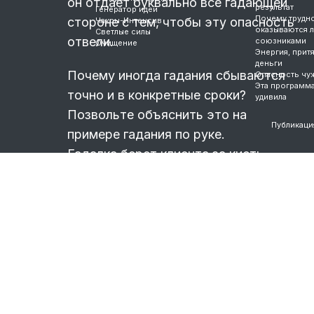
он отдает буквально все гадающей
результат
Генератор идей
Почему трудно
стороне с тем, чтобы эту опасность
Чакры-Интенсив
оказываются 
Светлые силы
отвели.
союзниками
Очищение
Энергия, прит
деньги
Почему иногда гадания сбываются
Опасность чу
Эта программ
точно и в конкретные сроки?
удивила
Позвольте объяснить это на
Публикаци
примере гадания по руке.
Гадалка берет клиента за кисть
руки,
…