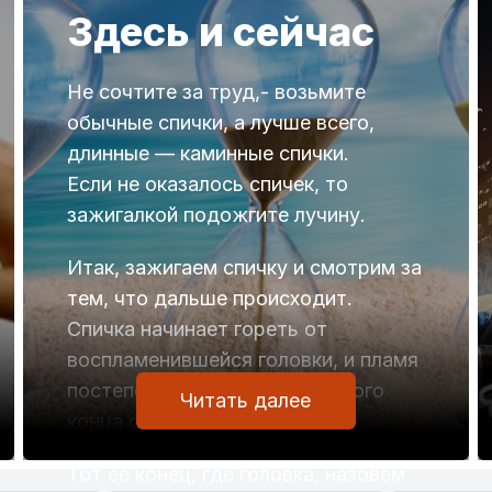
Здесь и сейчас
Не сочтите за труд,- возьмите
обычные спички, а лучше всего,
длинные — каминные спички.
Если не оказалось спичек, то
зажигалкой подожгите лучину.
Итак, зажигаем спичку и смотрим за
тем, что дальше происходит.
Спичка начинает гореть от
воспламенившейся головки, и пламя
постепенно двигается от одного
Читать далее
конца спички к другому.
Тот ее конец, где головка, назовем