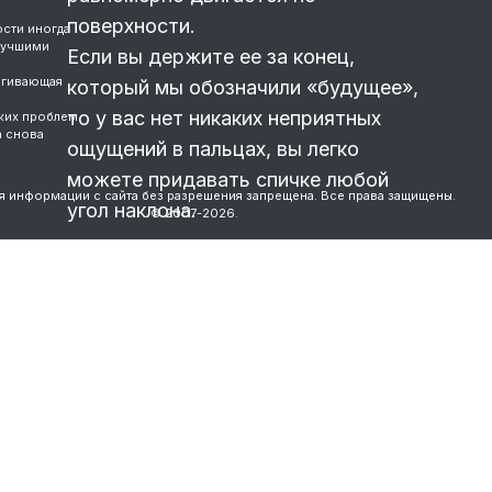
поверхности.
сти иногда
лучшими
Если вы держите ее за конец,
ягивающая
который мы обозначили «будущее»,
то у вас нет никаких неприятных
жих проблем
а снова
ощущений в пальцах, вы легко
можете придавать спичке любой
я информации с сайта без разрешения запрещена. Все права защищены.
угол наклона.
© 2007-2026.
Если вы беретесь за обуглившийся
конец, который
…