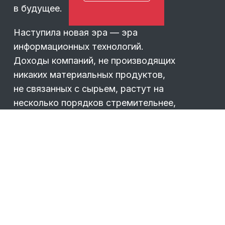
в будущее.
Наступила новая эра — эра
информационных технологий.
Доходы компаний, не производящих
никаких материальных продуктов,
не связанных с сырьем, растут на
несколько порядков стремительнее,
чем традиционного бизнеса,
связанного с торговлей,
строительством или переработкой.
По сути, информация — это
«воздух» и на нем соцсети сделали
свои
…