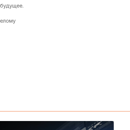
 будущее.
селому