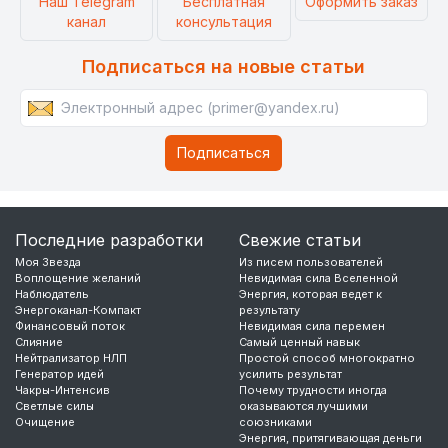
Наш Telegram
Бесплатная
Оформить заказ
канал
консультация
Подписаться на новые статьи
Последние разработки
Свежие статьи
Моя Звезда
Из писем пользователей
Воплощение желаний
Невидимая сила Вселенной
Наблюдатель
Энергия, которая ведет к
Энергоканал-Компакт
результату
Финансовый поток
Невидимая сила перемен
Слияние
Самый ценный навык
Нейтрализатор НЛП
Простой способ многократно
Генератор идей
усилить результат
Чакры-Интенсив
Почему трудности иногда
Светлые силы
оказываются лучшими
Очищение
союзниками
Энергия, притягивающая деньги