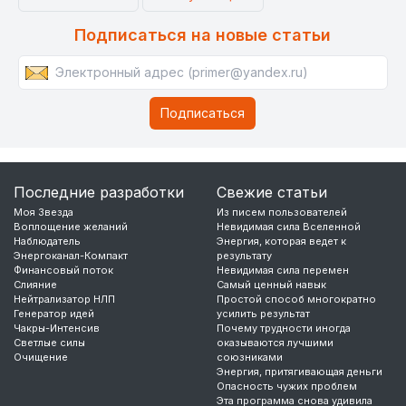
Подписаться на новые статьи
Последние разработки
Свежие статьи
Моя Звезда
Из писем пользователей
Воплощение желаний
Невидимая сила Вселенной
Наблюдатель
Энергия, которая ведет к
Энергоканал-Компакт
результату
Финансовый поток
Невидимая сила перемен
Слияние
Самый ценный навык
Нейтрализатор НЛП
Простой способ многократно
Генератор идей
усилить результат
Чакры-Интенсив
Почему трудности иногда
Светлые силы
оказываются лучшими
Очищение
союзниками
Энергия, притягивающая деньги
Опасность чужих проблем
Эта программа снова удивила