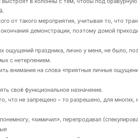
с выстроят в колонны с тем, чтобы под бравурную
й.
ого от такого мероприятия, учитывая то, что тра
е окончания демонстрации, поэтому домой приход
х ощущений праздника, лично у меня, не было, по
мых с нетерпением.
ить внимание на слова «приятные личные ощущени
нять своё функциональное назначение.
то, что не запрещено – то разрешено, для многих, 
ь понемногу, «химичил», перепродавал (спекулирова
ные