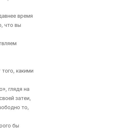
едавнее время
, что вы
твляем
 того, какими
», глядя на
своей затеи,
вободно то,
орого бы