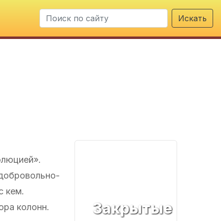
Искать
олюцией».
 добровольно-
 кем.
Закрытые
ора колонн.