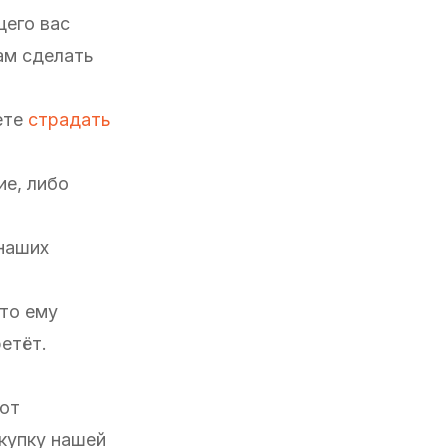
щего вас
лам сделать
ете
страдать
ие, либо
 наших
что ему
етёт.
ают
окупку нашей