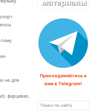
материалы
 музыку
нспорт
илось
этому
я».
Присоединяйтесь к
но не для
нам в Telegram!
л), фарцевал,