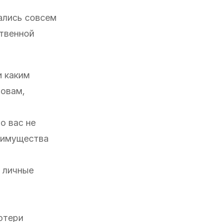
ались совсем
ственной
и каким
ловам,
о вас не
реимущества
и личные
потери