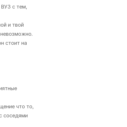
 ВУЗ с тем,
ой и твой
и невозможно.
он стоит на
м
риятные
щение что то,
 с соседями