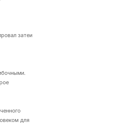
провал затеи
шибочными.
орое
еченного
ловеком для