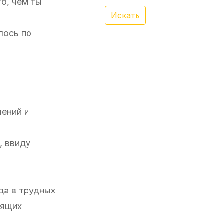
о, чем ты
Искать
лось по
чений и
, ввиду
да в трудных
дящих