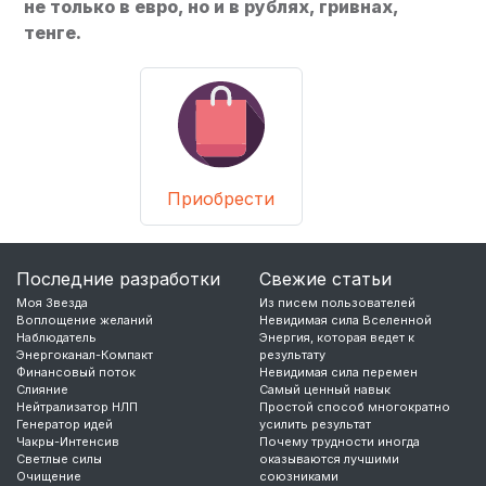
не только в евро, но и в рублях, гривнах,
тенге.
Приобрести
Последние разработки
Свежие статьи
Моя Звезда
Из писем пользователей
Воплощение желаний
Невидимая сила Вселенной
Наблюдатель
Энергия, которая ведет к
Энергоканал-Компакт
результату
Финансовый поток
Невидимая сила перемен
Слияние
Самый ценный навык
Нейтрализатор НЛП
Простой способ многократно
Генератор идей
усилить результат
Чакры-Интенсив
Почему трудности иногда
Светлые силы
оказываются лучшими
Очищение
союзниками