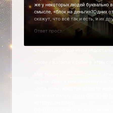
же у некоторых людей буквально в
смысле, «блок на деньги»?Одних о
скажут, что всё так и есть, и их 
Ответ прост.
Эгрегор денег избегает тех, кто п
стороны эгрегора из-за недостатка
Слова «жалость к себе» в этом от
Мир полон возможностей — с этим
Другое дело в том, используешь т
часть возможностей обрести желае
помогает в меру своих сил, но не т
которую он хочет.
Об этом вы знаете из инструкции к