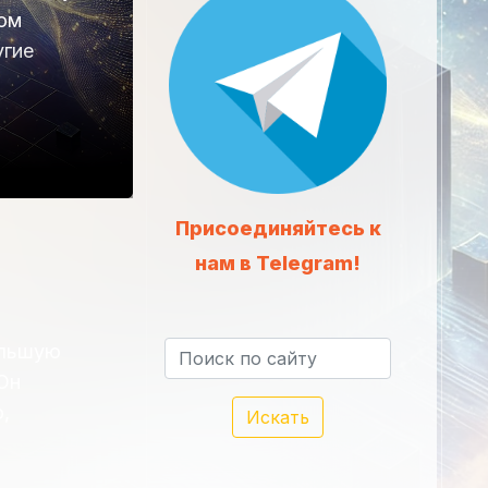
ном
угие
со
Присоединяйтесь к
нам в Telegram!
ольшую
Он
,
Искать