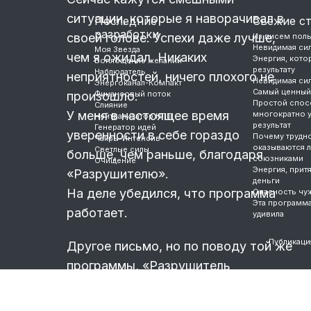
ситуации, которые я наворачивал в
Последние
Свежие с
разработки
своей голове. Успехи даже лучше,
Из писем пол
Невидимая си
Моя Звезда
чем я ожидал. Никаких
Энергия, котор
Воплощение желаний
результату
Наблюдатель
неприятностей, ничего плохого не
Невидимая си
Энергоканал-Компакт
Самый ценный
произошло.
Финансовый поток
Простой спос
Слияние
У меня в настоящее время
многократно 
Нейтрализатор НЛП
результат
Генератор идей
уверенности в себе гораздо
Почему трудно
Чакры-Интенсив
оказываются 
Светлые силы
больше, чем раньше, благодаря
союзниками
Очищение
Энергия, прит
«Разрушителю».
деньги
На деле убедился, что программа
Опасность чу
Эта программ
работает.
удивила
Публикаци
Другое письмо, но по поводу той же
программы, «Разрушитель
страхов».
Лариса пишет.