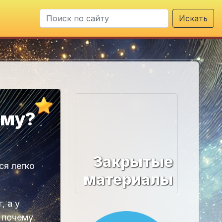
Искать
ему?
Закрытые
ся легко
материалы
, а у
к почему