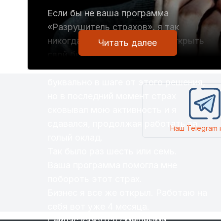
Если бы не ваша программа
«Разрушитель страхов», я так
никогда бы и не отважился открыть
Читать далее
свой бизнес.
За последние 10 лет много раз был
буквально в шаге от этого решения,
но в последний момент страх
сковывал мою активность и я
сдавался, продолжая работать за
Наш Telegram 
голый оклад.
Так было раз шесть или семь.
Ваша программа помогла мне
побороть этот страх.
Бизнес я все же открыл. Работаю на
себя вот уже 4 месяца.
Сейчас кажутся смешными