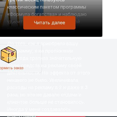
классическим пакетом программы
«Формула богатства» и наблюдаю
удивительные вещи: без всякой
Читать далее
рекламы резко вырос поток
клиентов.
До того, как я приобрела вашу
программу, я на протяжении
полугода тратила значительную
долю средств на рекламу своей
ормить заказ
деятельности. Но эффекта от этого
никакого не было. Увеличивала
расходы на рекламу в 2 и даже в 3
раза, но это не давало отдачи и
клиентов больше не становилось.
Иногда у меня создавалось
впечатление, что эффект от