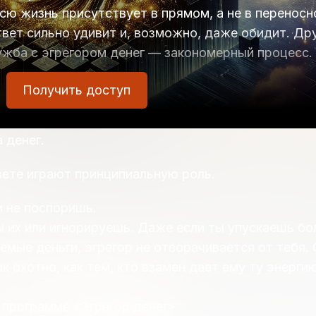
сю жизнь присутствует в прямом, а не в перенос
твет сильно удивит и, возможно, даже обидит. Др
дружба с эгрегором денег — закономерный процесс.
Получить доступ
одсознательно стремится вызвать к себе жалость 
 денег.
вете играют принципиальную роль.
 не поспоришь.
ы их или игнорируешь. Даже если ты упускаешь б
мые деньги, эгрегор не отворачивается от тебя. 
ак охотно, как тем, кто взамен дает ему ту энергию
 программе «Эгрегор денег».