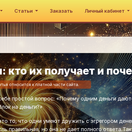
Статьи
Заказать
Личный кабинет
 кто их получает и поч
атья относится к платной части сайта.
себе простой вопрос: «Почему одним деньги дают
блок на деньги?»
это то, что одни умеют дружить с эгрегором денег
ль правильная, но она не дает полного ответа.Та