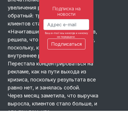
увеличения расходов на рекламу
Подписка на
новости
обратный: тратишь больше, а
клиентов становится меньше.
«Начитавшись» ваших материалов,
Ваш e-mail мы никогда и никому
не передадим.
решила, что дело все-таки во мне,
поскольку, как вы пишите,
внутреннее равно внешнему.
Перестала концентрироваться на
рекламе, как на пути выхода из
кризиса, поскольку результата все
равно нет, и занялась собой.
Через месяц заметила, что выручка
выросла, клиентов стало больше, и
это при том, что
…