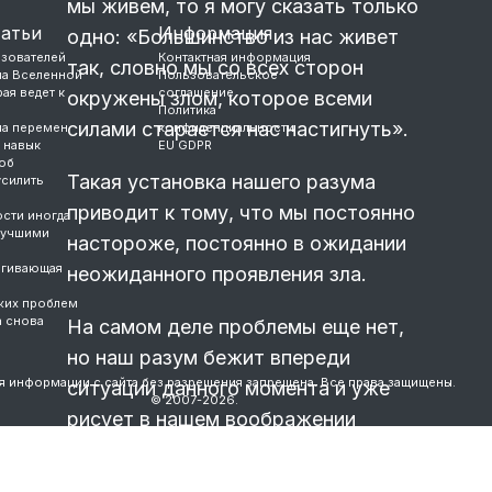
мы живем, то я могу сказать только
татьи
Информация
одно: «Большинство из нас живет
ьзователей
Контактная информация
так, словно мы со всех сторон
ла Вселенной
Пользовательское
ая ведет к
соглашение
окружены злом, которое всеми
Политика
силами старается нас настигнуть».
ла перемен
конфиденциальности
 навык
EU GDPR
об
Такая установка нашего разума
усилить
приводит к тому, что мы постоянно
сти иногда
лучшими
настороже, постоянно в ожидании
ягивающая
неожиданного проявления зла.
жих проблем
а снова
На самом деле проблемы еще нет,
но наш разум бежит впереди
я информации с сайта без разрешения запрещена. Все права защищены.
ситуации данного момента и уже
© 2007-2026.
рисует в нашем воображении
неприятности, которые якобы
гонятся за нами,