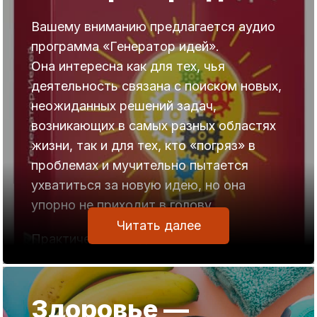
Вашему вниманию предлагается аудио
программа «Генератор идей».
Она интересна как для тех, чья
деятельность связана с поиском новых,
неожиданных решений задач,
возникающих в самых разных областях
жизни, так и для тех, кто «погряз» в
проблемах и мучительно пытается
ухватиться за новую идею, но она
упорно не приходит в голову.
Читать далее
Практически каждый человек
сталкивался в своей жизни с
ситуациями, когда требовалось найти
какое-то решение задаче или проблеме,
Здоровье —