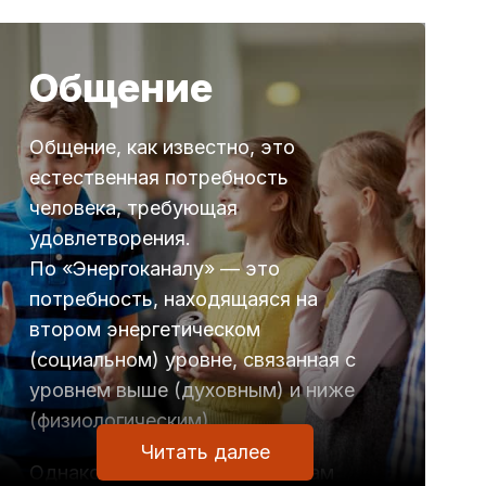
Общение
Общение, как известно, это
естественная потребность
человека, требующая
удовлетворения.
По «Энергоканалу» — это
потребность, находящаяся на
втором энергетическом
(социальном) уровне, связанная с
уровнем выше (духовным) и ниже
(физиологическим).
Читать далее
Однако, не всякое общение нам