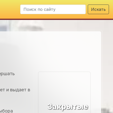
Искать
вершать
ет и выдает в
Закрытые
выбора