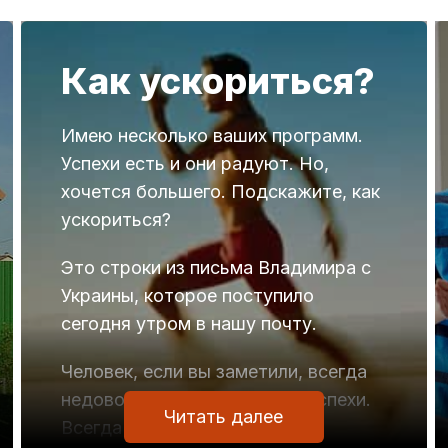
Как ускориться?
Имею несколько ваших программ.
Успехи есть и они радуют. Но,
хочется большего. Подскажите, как
ускориться?
Это строки из письма Владимира с
Украины, которое поступило
сегодня утром в нашу почту.
Человек, если вы заметили, всегда
недоволен, даже если есть успехи.
Читать далее
Всегда хочется большего.