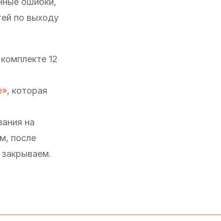
енные ошибки,
тей по выходу
комплекте 12
е»
, которая
вания на
м, после
 закрываем.