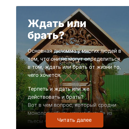
Ждать или
брать?
Основная дилемма у многих людей в
том, что они не могут определиться
в том, ждать или брать от жизни то,
чего хочется.
Терпеть и ждать или же
действовать и брать?
Вот в чем вопрос, который сродни
монологу «быть или не быть?» из
Читать далее
пьесы «Гамлет».