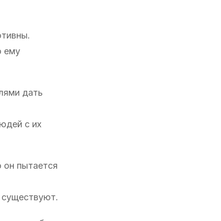
отивны.
о ему
лями дать
юдей с их
о он пытается
о существуют.