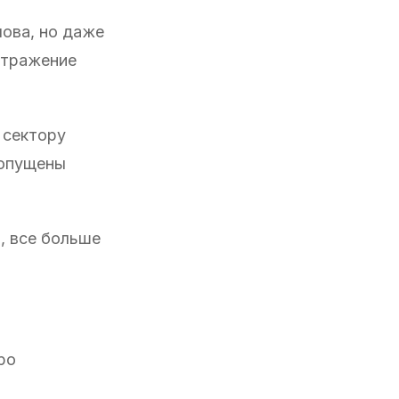
лова, но даже
отражение
 сектору
допущены
, все больше
ро