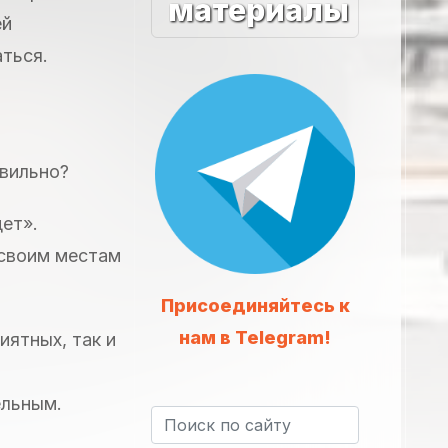
материалы
ей
аться.
авильно?
дет».
 своим местам
Присоединяйтесь к
нам в Telegram!
иятных, так и
ельным.