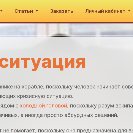
Статьи
Заказать
Личный кабинет
 ситуация
анике на корабле, поскольку человек начинает со
яющих кризисную ситуацию.
лядом с
холодной головой
, поскольку разум вскипа
чивых, а иногда просто абсурдных решений.
 не помогает, поскольку она предназначена для 