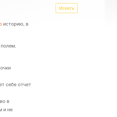
Искать
ю
историю, в
 полем.
почки
ет себе отчет
во в
 и не