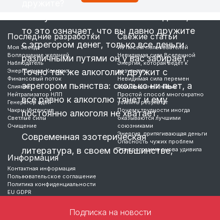
дружите?
Если у вас постоянная нехватка денег,
то это означает, что вы давно дружите
Последние разработки
Свежие статьи
с эгрегором денег, только все деньги
Моя Звезда
Из писем пользователей
Воплощение желаний
Невидимая сила Вселенной
различными путями он у вас забирает.
Наблюдатель
Энергия, которая ведет к
Точно так же алкоголик дружит с
Энергоканал-Компакт
результату
Финансовый поток
Невидимая сила перемен
эгрегором пьянства: сколько ни пьет, а
Слияние
Самый ценный навык
Нейтрализатор НЛП
Простой способ многократно
все равно к алкоголю тянет и ему
Генератор идей
усилить результат
Чакры-Интенсив
Почему трудности иногда
постоянно алкоголя не хватает.
Светлые силы
оказываются лучшими
Очищение
союзниками
Энергия, притягивающая деньги
Современная эзотерическая
Опасность чужих проблем
литература, в своем большинстве,
Эта программа снова удивила
Информация
Контактная информация
…
Пользовательское соглашение
Политика конфиденциальности
EU GDPR
Подписка на новости