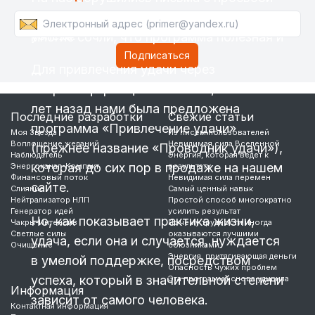
В этом глубокое отличие удачи и
продлить указанный срок, поскольку
успеха.
многие сочли, что программа полезная и
Для привлечения удачи через
…
энергоинформационное поле, несколько
лет назад нами была предложена
Последние разработки
Свежие статьи
программа «Привлечение удачи»
Моя Звезда
Из писем пользователей
Воплощение желаний
Невидимая сила Вселенной
(прежнее название «Проводник удачи»),
Наблюдатель
Энергия, которая ведет к
которая до сих пор в продаже на нашем
Энергоканал-Компакт
результату
Финансовый поток
Невидимая сила перемен
сайте.
Слияние
Самый ценный навык
Нейтрализатор НЛП
Простой способ многократно
Генератор идей
усилить результат
Но, как показывает практика жизни,
Чакры-Интенсив
Почему трудности иногда
Светлые силы
оказываются лучшими
удача, если она и случается, нуждается
Очищение
союзниками
Энергия, притягивающая деньги
в умелой поддержке, посредством
Опасность чужих проблем
успеха, который в значительной степени
Эта программа снова удивила
Информация
зависит от самого человека.
Контактная информация