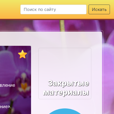
Искать
Закрытые
вление
материалы
ние».