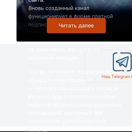
Вновь созданный канал
функционирует в форме платной
подписки.
Читать далее
Получить доступ к всем
материалам этого раздела можно
на один месяц или сразу на
несколько месяцев.
Что вы получаете, подписавшись на
Наш Telegram 
«Закрытые материалы»?
— Не реже одного раза в месяц, в
разделе будут появляться новые
аудио-программы самых различных
направлений, доступные для
загрузки без дополнительной
оплаты.