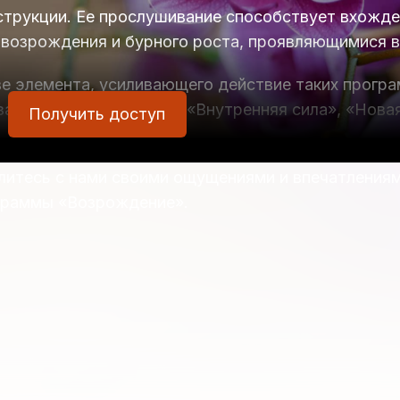
струкции. Ее прослушивание способствует вхожд
 возрождения и бурного роста, проявляющимися в
ве элемента, усиливающего действие таких програ
затор решительности», «Внутренняя сила», «Нова
Получить доступ
литесь с нами своими ощущениями и впечатлениям
граммы «Возрождение».