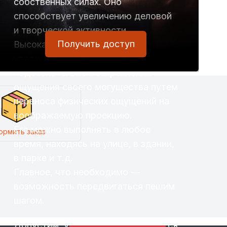
собственных силах. Оно
способствует увеличению деловой
и творческой активности.
Получить доступ
Высокая эффективность
упражнения основана на
подсознательном закреплении
ощущения своего могущества путем
переноса физических ощущений на
воображаемую проекцию.
Его можно выполнять в любое
ормить заказ
время, находясь на улице, в здании,
в парке и т.д.
Главное, что необходимо —
возможность передвигаться пешим
шагом.
Допустим, упражнение выполняется