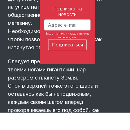
на улице на пути к остановке
Подписка на
новости
общественного транспорта или
магазину.
Необходимо выпрямить спину,
Ваш e-mail мы никогда и никому
не передадим.
чтобы позвоночник был прямым, как
натянутая струна.
Следует представить, что под
твоими ногами гигантский шар
размером с планету Земля.
Стоя в верхней точке этого шара и
оставаясь как бы неподвижным,
каждым своим шагом вперед
проворачиваешь его под собой, как
это делает артист в цирке,
удерживая равновесие на шаре.