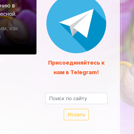
ению в
есной.
мм, как
я
и,
Присоединяйтесь к
нам в Telegram!
Искать