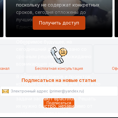
поскольку не содержат конкретных
сроков, сегодня отложены до
лучших времен.
Получить доступ
Единственное, что остается, —
решать задачи.
Обозримое будущее, на
сегодняшний день, связано со
срочным решением неожиданно
возникающих задач.
канал
Бесплатная консультация
Оф
В отличие от планов и проектов,
Подписаться на новые статьи
которые составляешь для себя и по
собственной инициативе, сложные
задачи застают врасплох. Решать
их нужно быстро, независимо от
желания и настроения.