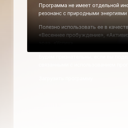
Программа не имеет отдельной ин
резонанс с природными энергиями
Полезно использовать ее в качест
«Весеннее пробуждение», «Активи
эра», «Успех».
Будем признательны, если вы поде
связанными с использованием про
Загрузить программу
…