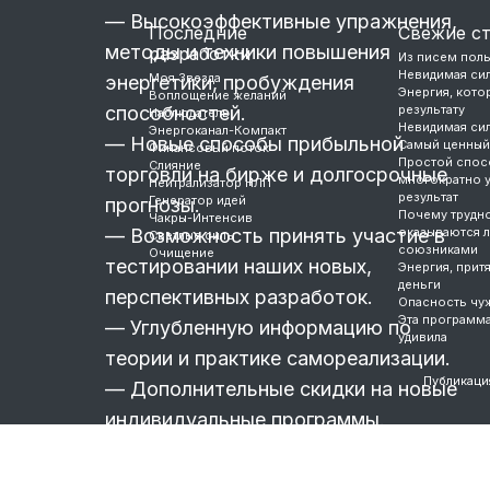
— Высокоэффективные упражнения,
Последние
Свежие с
методы и техники повышения
разработки
Из писем пол
Невидимая си
Моя Звезда
энергетики, пробуждения
Энергия, котор
Воплощение желаний
способностей.
результату
Наблюдатель
Невидимая си
Энергоканал-Компакт
— Новые способы прибыльной
Самый ценный
Финансовый поток
Простой спос
Слияние
торговли на бирже и долгосрочные
многократно 
Нейтрализатор НЛП
результат
Генератор идей
прогнозы.
Почему трудно
Чакры-Интенсив
— Возможность принять участие в
оказываются 
Светлые силы
союзниками
Очищение
тестировании наших новых,
Энергия, прит
деньги
перспективных разработок.
Опасность чу
Эта программ
— Углубленную информацию по
удивила
теории и практике самореализации.
Публикаци
— Дополнительные скидки на новые
индивидуальные программы.
На сегодняшний день стоимость