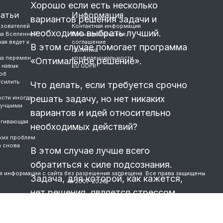
Хорошо если есть несколько
татьи
Информация
вариантов решения задачи и
ьзователей
Контактная информация
необходимо выбрать лучший.
ла Вселенной
Пользовательское
ая ведет к
соглашение
В этом случае помогает программа
Политика
ла перемен
конфиденциальности
«Оптимальное решение».
 навык
EU GDPR
об
усилить
Что делать, если требуется срочно
решать задачу, но нет никаких
сти иногда
лучшими
вариантов и идей относительно
ягивающая
необходимых действий?
жих проблем
а снова
В этом случае лучше всего
обратиться к силе подсознания.
я информации с сайта без разрешения запрещена. Все права защищены.
Задача, для которой, как кажется,
© 2007-2026.
нет решения, является стрессом.
Преодолеть такой стресс можно
искусственным созданием другого,