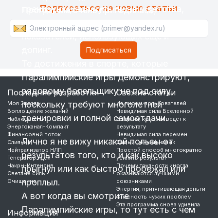
Подписаться на новые статьи
тренирующиеся чуть ли не с детства,
Программа очень пригодилась,
иногда, для достижения лучших
поскольку сейчас
показателей, использующих ещё и
…
допинг.
Те достижения в спорте, которые
Паралимпийские игры демонстрируют,
рядовому болельщику не под силу,
Последние разработки
Свежие статьи
поскольку требуют многолетней
Моя Звезда
Из писем пользователей
Воплощение желаний
Невидимая сила Вселенной
тренировки и полной самоотдачи.
Наблюдатель
Энергия, которая ведет к
Энергоканал-Компакт
результату
Финансовый поток
Невидимая сила перемен
Лично я не вижу никакой пользы от
Слияние
Самый ценный навык
Нейтрализатор НЛП
Простой способ многократно
результатов того, кто и как высоко
Генератор идей
усилить результат
Чакры-Интенсив
Почему трудности иногда
прыгнул или как быстро пробежал или
Светлые силы
оказываются лучшими
проплыл.
Очищение
союзниками
Энергия, притягивающая деньги
А вот когда вы смотрите
Опасность чужих проблем
Эта программа снова удивила
Паралимпийские игры, то тут есть с чем
Информация