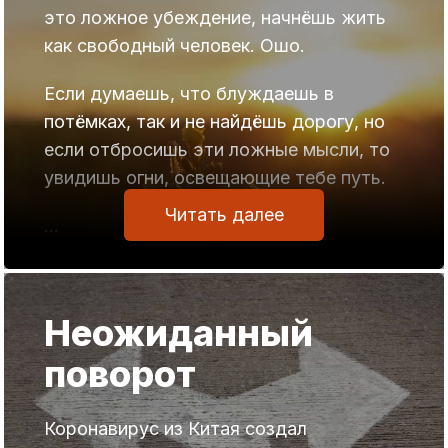
это ложное убеждение, начнёшь жить
как свободный человек. Ошо.
Если думаешь, что блуждаешь в
потёмках, так и не найдёшь дорогу, но
если отбросишь эти ложные мысли, то
увидишь огни, освещающие тебе путь.
Читать далее
…
Неожиданный
поворот
Коронавирус из Китая создал