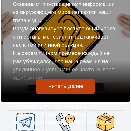
Основным «поставщиком» информации
из окружающего мира являются наши
глаза и уши.
Разум анализирует поступающий через
эти органы материал и подталкивает
нас к той или иной реакции.
На своем личном примере каждый не
раз убеждался, что наша реакция на
увиденное и услышанное часто бывает
ошибочной.
Читать далее
Как свести к минимуму число ошибок?
Основная доля ошибок вызвана
привычкой мгновенно или неоправданно
быстро реагировать на поступающую
информацию.