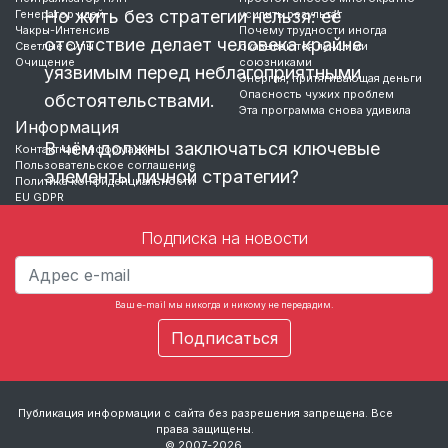
Но жить без стратегии нельзя: её
Генератор идей
усилить результат
Чакры-Интенсив
Почему трудности иногда
отсутствие делает человека крайне
Светлые силы
оказываются лучшими
Очищение
союзниками
уязвимым перед неблагоприятными
Энергия, притягивающая деньги
Опасность чужих проблем
обстоятельствами.
Эта программа снова удивила
Информация
В чём должны заключаться ключевые
Контактная информация
Пользовательское соглашение
элементы личной стратегии?
Политика конфиденциальности
EU GDPR
Прежде всего стоит решить, будете ли
Подписка на новости
вы и дальше рассчитывать
исключительно на собственные силы
или, доверившись Полю, начнёте
Ваш e-mail мы никогда и никому не передадим.
…
Публикация информации с сайта без разрешения запрещена. Все
права защищены.
© 2007-2026.