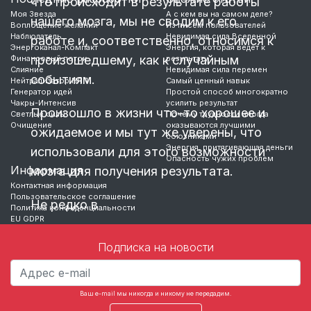
что происходит в результате работы
Моя Звезда
А с кем вы на самом деле?
нашего мозга, мы не сводим к его
Воплощение желаний
Из писем пользователей
Наблюдатель
Невидимая сила Вселенной
работе и, соответственно, относимся к
Энергоканал-Компакт
Энергия, которая ведет к
произошедшему, как к случайным
Финансовый поток
результату
Слияние
Невидимая сила перемен
событиям.
Нейтрализатор НЛП
Самый ценный навык
Генератор идей
Простой способ многократно
Чакры-Интенсив
усилить результат
Произошло в жизни что-то хорошее и
Светлые силы
Почему трудности иногда
Очищение
оказываются лучшими
ожидаемое и мы тут же уверены, что
союзниками
Энергия, притягивающая деньги
использовали для этого возможности
Опасность чужих проблем
Информация
мозга для получения результата.
Контактная информация
Пользовательское соглашение
Не редко в
Политика конфиденциальности
EU GDPR
…
Подписка на новости
Ваш e-mail мы никогда и никому не передадим.