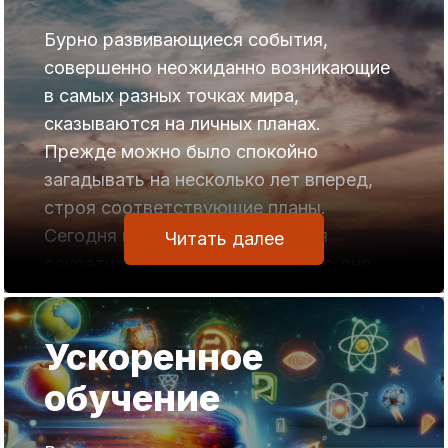
Бурно развивающиеся события,
совершенно неожиданно возникающие
в самых разных точках мира,
сказываются на личных планах.
Прежде можно было спокойно
загадывать на несколько лет вперед,
строя соответствующие планы.
Сегодня горизонт планирования
Читать далее
сократился до утра следующего дня.
Подчас вечером что-то наметишь для
себя, но буквально утром выясняется,
Ускоренное
что ничего предпринять не сможешь.
Оказывается, без всякого
обучение
предупреждения введены запреты и
сегодня нельзя сделать то, что можно