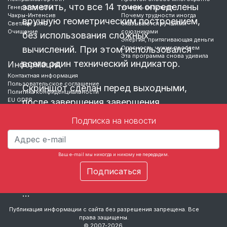
заметить, что все 14 точек определены
Генератор идей
усилить результат
Чакры-Интенсив
Почему трудности иногда
вручную геометрическим построением,
Светлые силы
оказываются лучшими
Очищение
союзниками
без использования сложных
Энергия, притягивающая деньги
вычислений. При этом использовался
Опасность чужих проблем
Эта программа снова удивила
всего один технический индикатор.
Информация
Контактная информация
Пользовательское соглашение
Скриншот сделан перед выходными,
Политика конфиденциальности
EU GDPR
после завершения завершения
биржевых торгов 6 января 2023 года.
Подписка на новости
Если прогноз выполнен правильно и не
допущено ошибок, то в момент времени
Ваш e-mail мы никогда и никому не передадим.
соответствующий точке 15 — должен
…
Публикация информации с сайта без разрешения запрещена. Все
права защищены.
© 2007-2026.